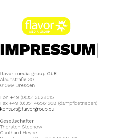
IMPRESSUM
|
flavor media group GbR
Alaunstraße 30
01099 Dresden
Fon +49 (0)351 2628015
Fax +49 (0)351 46561568 (dampfbetrieben)
kontakt@flavorgroup.eu
Gesellschafter
Thorsten Stechow
Gunthard Heyne